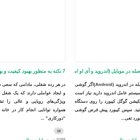
صله در موبایل (اندروید و آی او اس)
7 نکته به منظور بهبود کیفیت و بهره‌وری دورکاری
تایپ نیم‌فاصله در اندروید (Android)اگر گوشی
در هر رده شغلی، مادامی که سعی د
یستم عامل اندروید دارید نیاز است
و ایجاد عواملی دارند که یک شغل ب
لیکیشن گوگل کیبورد را روی دستگاه
ویژگی‌های رویایی و عالی را تش
نید. سپس کیبورد پیش فرض گوشی
همواره توانایی انجام کار در خانه 
ورد تغی...
"دورکاری" ...
18