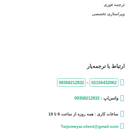
ترجمه فوری
ویراستاری تخصصی
ارتباط با ترجمه‌یار
09358212832
-
02155432062
واتس‌اپ :
09358212832
ساعات کاری : همه روزه از ساعت 8 تا 19
Tarjomeyar.client@gmail.com